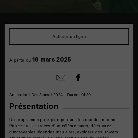
TAP
Cinéma
6
Achetez en ligne
rue
de
la
Marne
16
16 mars 2025
86000
À partir du
mars
Poitiers
Partager
Partager
sur
par
facebook
email
Animation | Dès 3 ans
2024
Durée : 0h39
Présentation
Un programme pour plonger dans les mondes marins…
Partez sur les traces d’un célèbre marin, découvrez
d’incroyables légendes insulaires, explorez des univers