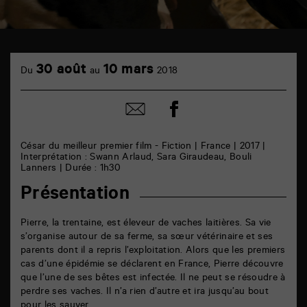
TAP
cinéma
30 août
10 mars
Du
au
2018
6
rue
de
Partager
Partager
la
sur
par
Marne
facebook
email
86000
Poitiers
César du meilleur premier film - Fiction | France | 2017 |
Interprétation : Swann Arlaud, Sara Giraudeau, Bouli
Lanners | Durée : 1h30
Présentation
Pierre, la trentaine, est éleveur de vaches laitières. Sa vie
s’organise autour de sa ferme, sa sœur vétérinaire et ses
parents dont il a repris l’exploitation. Alors que les premiers
cas d’une épidémie se déclarent en France, Pierre découvre
que l’une de ses bêtes est infectée. Il ne peut se résoudre à
perdre ses vaches. Il n’a rien d’autre et ira jusqu’au bout
pour les sauver.