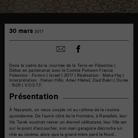
TAP
30
cinéma
30 mars
2017
mars
6
rue
de
Partager
Partager
la
sur
par
Marne
facebook
email
86000
Poitiers
Dans le cadre de la Journée de la Terre en Palestine |
Débat en partenariat avec le Comité Poitevin France
Palestine - Fiction | Israël | 2017 | Réalisation : Maha Haj |
Interprétation : Hanan Hillo, Amer Hlehel, Ziad Bakri | Durée
: 1h28 | V.O.S.T.F.
Présentation
À Nazareth, un vieux couple vit au rythme de la routine
quotidienne. De l’autre côté de la frontière, à Ramallah, leur
fils Tarek voudrait rester un éternel célibataire, leur fille est
sur le point d’accoucher, son mari garagiste décroche un
rôle au cinéma, alors que la grand-mère perd le Nord…