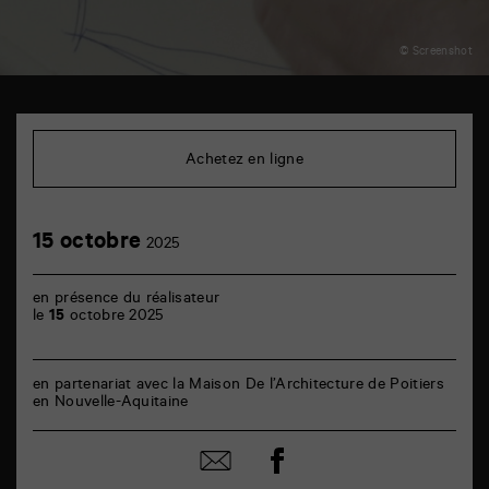
© Screenshot
TAP
Cinéma
6
Achetez en ligne
rue
de
la
Marne
15
15 octobre
86000
2025
octobre
Poitiers
en présence du réalisateur
le
15
octobre 2025
en partenariat avec la Maison De l’Architecture de Poitiers
en Nouvelle-Aquitaine
Partager
Partager
sur
par