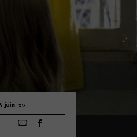
14
4 juin
2013
juin
Partager
Partager
sur
par
facebook
email