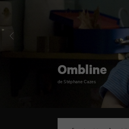
Ombline
de Stéphane Cazes
TAP
cinéma