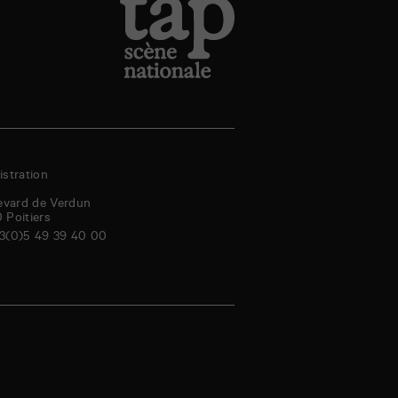
stration
evard de Verdun
0
Poitiers
3(0)5 49 39 40 00