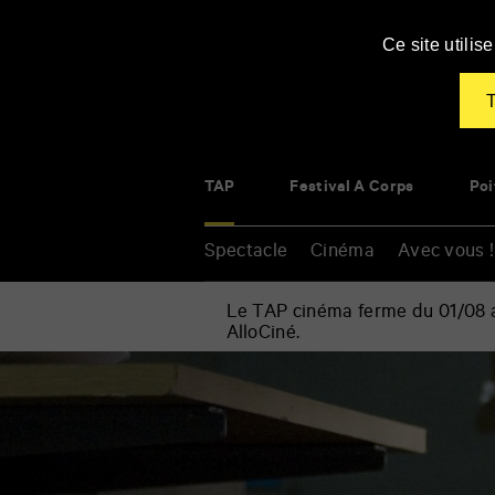
Panneau de gestion des cookies
Ce site utili
T
TAP
Festival À Corps
Poi
Spectacle
Cinéma
Avec vous !
Le TAP cinéma ferme du 01/08 au
AlloCiné.
Accueil
»
Cinéma
Renseigner
»
vos
Ombline
mots
clés