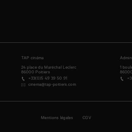
TAP cinéma
Admini
24 place du Maréchal Leclerc
1 boul
86000
Poitiers
8600
+33(0)5 49 39 50 91
+3
cinema@tap-poitiers.com
Mentions légales
CGV