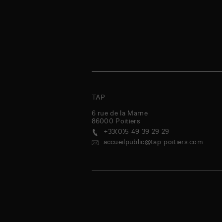
TAP
6 rue de la Marne
86000
Poitiers
+33(0)5 49 39 29 29
accueilpublic@tap-poitiers.com