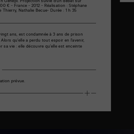
on Génépi. Projection suivie d'un débat sur
5,00 € - France - 2012 - Réalisation : Stéphane
e Thierry, Nathalie Becue- Durée : 1 h 35
ingt ans, est condamnée à 3 ans de prison
Alors qu’elle a perdu tout espoir en l’avenir,
sa vie : elle découvre qu’elle est enceinte
ation prévue.