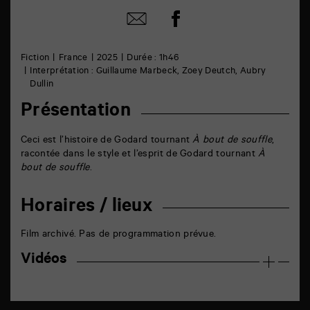
Partager
Partager
sur
par
facebook
email
Fiction
France
2025
Durée : 1h46
Interprétation : Guillaume Marbeck, Zoey Deutch, Aubry
Dullin
Présentation
Ceci est l’histoire de Godard tournant
À bout de souffle
,
racontée dans le style et l’esprit de Godard tournant
À
bout de souffle
.
Horaires / lieux
Film archivé. Pas de programmation prévue.
Vidéos