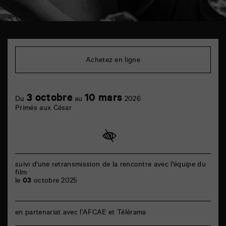
TAP
Cinéma
6
Achetez en ligne
rue
de
la
Marne
3 octobre
10 mars
86000
Du
au
2026
Poitiers
Primés aux César
suivi d'une retransmission de la rencontre avec l'équipe du
film
le
03
octobre 2025
en partenariat avec l’AFCAE et Télérama