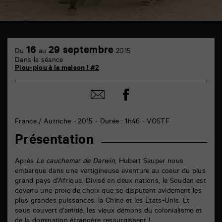
TAP
cinéma
16
29 septembre
Du
au
2015
6
Dans la séance
rue
Piou-piou à la maison ! #2
de
la
Marne
Partager
Partager
86000
sur
par
Poitiers
facebook
email
France / Autriche - 2015 - Durée : 1h46 - VOSTF
Présentation
Après
Le cauchemar de Darwin
, Hubert Sauper nous
embarque dans une vertigineuse aventure au coeur du plus
grand pays d’Afrique. Divisé en deux nations, le Soudan est
devenu une proie de choix que se disputent avidement les
plus grandes puissances: la Chine et les Etats-Unis. Et
sous couvert d’amitié, les vieux démons du colonialisme et
de la domination étrangère ressurgissent !