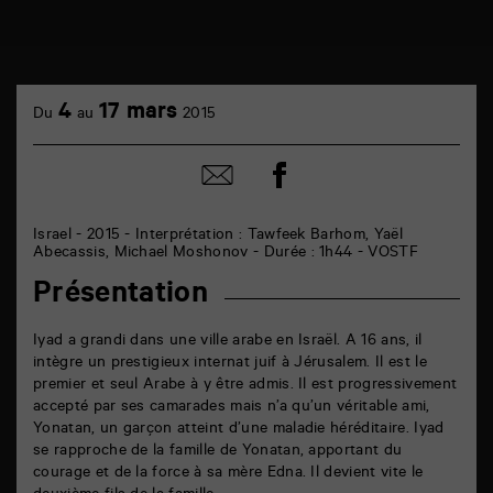
TAP
cinéma
4
17 mars
Du
au
2015
6
rue
de
Partager
Partager
la
sur
par
Marne
facebook
email
86000
Poitiers
Israel - 2015 - Interprétation : Tawfeek Barhom, Yaël
Abecassis, Michael Moshonov - Durée : 1h44 - VOSTF
Présentation
Iyad a grandi dans une ville arabe en Israël. A 16 ans, il
intègre un prestigieux internat juif à Jérusalem. Il est le
premier et seul Arabe à y être admis. Il est progressivement
accepté par ses camarades mais n’a qu’un véritable ami,
Yonatan, un garçon atteint d’une maladie héréditaire. Iyad
se rapproche de la famille de Yonatan, apportant du
courage et de la force à sa mère Edna. Il devient vite le