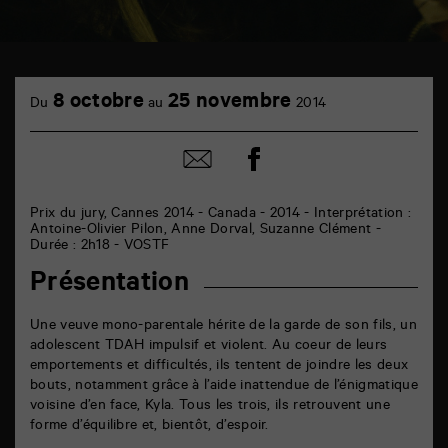
TAP
cinéma
8 octobre
25 novembre
Du
au
2014
6
rue
de
Partager
Partager
la
sur
par
Marne
facebook
email
86000
Poitiers
Prix du jury, Cannes 2014 - Canada - 2014 - Interprétation :
Antoine-Olivier Pilon, Anne Dorval, Suzanne Clément -
Durée : 2h18 - VOSTF
Présentation
Une veuve mono-parentale hérite de la garde de son fils, un
adolescent TDAH impulsif et violent. Au coeur de leurs
emportements et difficultés, ils tentent de joindre les deux
bouts, notamment grâce à l’aide inattendue de l’énigmatique
voisine d’en face, Kyla. Tous les trois, ils retrouvent une
forme d’équilibre et, bientôt, d’espoir.