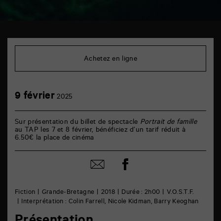
TAP
Cinéma
6
Achetez en ligne
rue
de
la
Marne
9
9 février
86000
2025
février
Poitiers
Sur présentation du billet de spectacle
Portrait de famille
au TAP les 7 et 8 février, bénéficiez d’un tarif réduit à
6.50€ la place de cinéma
Partager
Partager
sur
par
facebook
email
Fiction
Grande-Bretagne
2018
Durée : 2h00
V.O.S.T.F.
Interprétation : Colin Farrell, Nicole Kidman, Barry Keoghan