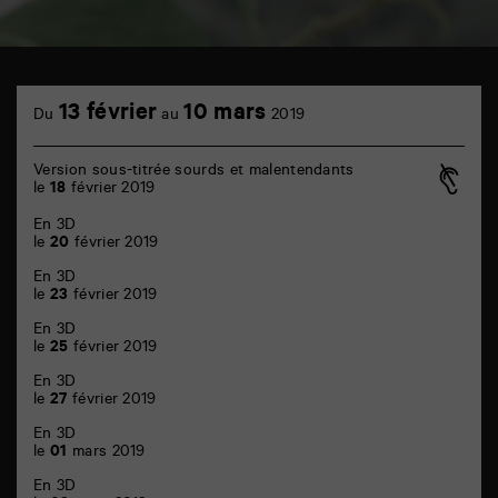
TAP
cinéma
13 février
10 mars
Du
au
2019
6
rue
de
Version sous-titrée sourds et malentendants
la
le
18
février 2019
Marne
86000
En 3D
Poitiers
le
20
février 2019
En 3D
le
23
février 2019
En 3D
le
25
février 2019
En 3D
le
27
février 2019
En 3D
le
01
mars 2019
En 3D