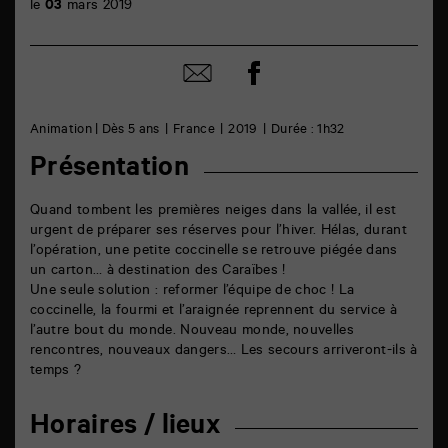
le
03
mars 2019
Partager
Partager
sur
par
facebook
email
Animation | Dès 5 ans
France
2019
Durée : 1h32
Présentation
Quand tombent les premières neiges dans la vallée, il est
urgent de préparer ses réserves pour l’hiver. Hélas, durant
l’opération, une petite coccinelle se retrouve piégée dans
un carton… à destination des Caraïbes !
Une seule solution : reformer l’équipe de choc ! La
coccinelle, la fourmi et l’araignée reprennent du service à
l’autre bout du monde. Nouveau monde, nouvelles
rencontres, nouveaux dangers… Les secours arriveront-ils à
temps ?
Horaires / lieux