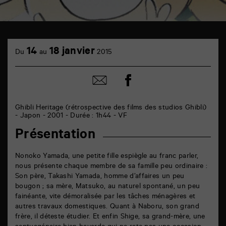
TAP
cinéma
14
18 janvier
Du
au
2015
6
rue
de
Partager
Partager
la
sur
par
Marne
facebook
email
86000
Poitiers
Ghibli Heritage (rétrospective des films des studios Ghibli)
- Japon - 2001 - Durée : 1h44 - VF
Présentation
Nonoko Yamada, une petite fille espiègle au franc parler,
nous présente chaque membre de sa famille peu ordinaire :
Son père, Takashi Yamada, homme d’affaires un peu
bougon ; sa mère, Matsuko, au naturel spontané, un peu
fainéante, vite démoralisée par les tâches ménagères et
autres travaux domestiques. Quant à Naboru, son grand
frère, il déteste étudier. Et enfin Shige, sa grand-mère, une