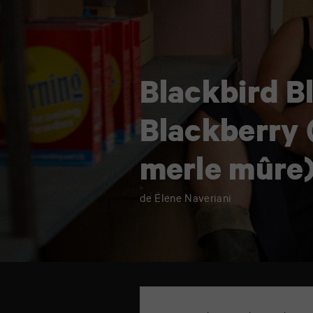
merle
mûre)
Blackbird B
Blackberry 
merle mûre
de Elene Naveriani
TAP
cinéma