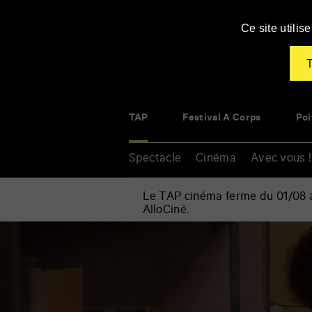
Panneau de gestion des cookies
Ce site utili
T
TAP
Festival À Corps
Poi
Spectacle
Cinéma
Avec vous !
Le TAP cinéma ferme du 01/08 au
AlloCiné.
Accueil
»
Cinéma
Renseigner
»
vos
Blackbird
mots
Blackbird
clés
Blackberry
(Merle