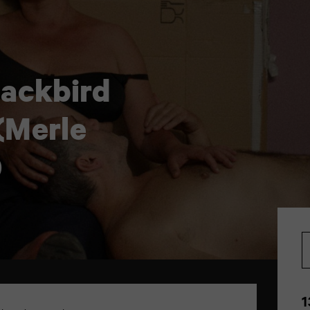
lackbird
(Merle
)
1