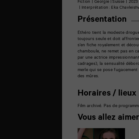
6
Fiction
Georgie | Suisse
2023
rue
Interprétation : Eka Chavleish
de
la
Présentation
Marne
86000
Poitiers
Ethéro tient la modeste drogue
toujours seule et doit affront
s’en fiche royalement et découv
chamboule, ne remet pas en ca
par une actrice impressionnan
cadrages), la sensualité déborde
merle qui se pose fugacement 
des mûres.
Horaires / lieux
Film archivé. Pas de programm
Vous allez aime