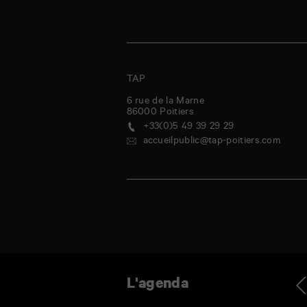
TAP
6 rue de la Marne
86000
Poitiers
+33(0)5 49 39 29 29
accueilpublic@tap-poitiers.com
ndredi
samedi
dimanche
lundi
mardi
mercredi
jeudi
vendred
Ag
L'agenda
1
1
2
3
4
5
6
7
Juil
Août
Août
Août
Août
Août
Août
Août
-
Se