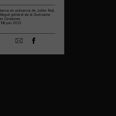
juin
éance en présence de Julien Rejl,
élégué général de la Quinzaine
es Cinéastes
e
13
juin 2023
Partager
Partager
sur
par
facebook
email