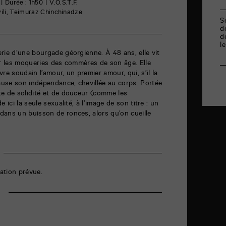
Durée : 1h50
V.O.S.T.F.
vili, Teimuraz Chinchinadze
S
d
d
l
rie d’une bourgade géorgienne. À 48 ans, elle vit
er les moqueries des commères de son âge. Elle
re soudain l’amour, un premier amour, qui, s’il la
use son indépendance, chevillée au corps. Portée
te de solidité et de douceur (comme les
 ici la seule sexualité, à l’image de son titre : un
dans un buisson de ronces, alors qu’on cueille
ation prévue.
r