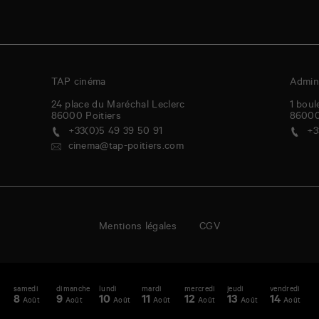
TAP cinéma
Admini
24 place du Maréchal Leclerc
1 boul
86000
Poitiers
8600
+33(0)5 49 39 50 91
+3
cinema@tap-poitiers.com
Mentions légales
CGV
i
samedi
dimanche
lundi
mardi
mercredi
jeudi
vendredi
s
enda
A
8
9
10
11
12
13
14
1
Août
Août
Août
Août
Août
Août
Août
-
maine
S