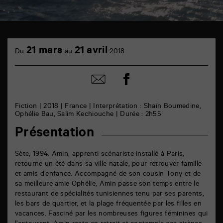
TAP
cinéma
21 mars
21 avril
Du
au
2018
6
rue
de
Partager
Partager
la
sur
par
Marne
facebook
email
86000
Poitiers
Fiction | 2018 | France | Interprétation : Shaïn Boumedine,
Ophélie Bau, Salim Kechiouche | Durée : 2h55
Présentation
Sète, 1994. Amin, apprenti scénariste installé à Paris,
retourne un été dans sa ville natale, pour retrouver famille
et amis d’enfance. Accompagné de son cousin Tony et de
sa meilleure amie Ophélie, Amin passe son temps entre le
restaurant de spécialités tunisiennes tenu par ses parents,
les bars de quartier, et la plage fréquentée par les filles en
vacances. Fasciné par les nombreuses figures féminines qui