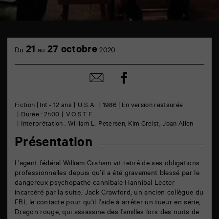
TAP
cinéma
21
27 octobre
Du
au
2020
6
rue
de
Partager
Partager
la
sur
par
Marne
facebook
email
86000
Poitiers
Fiction | Int - 12 ans
U.S.A.
1986 | En version restaurée
Durée : 2h00
V.O.S.T.F.
Interprétation : William L. Petersen, Kim Greist, Joan Allen
Présentation
L’agent fédéral William Graham vit retiré de ses obligations
professionnelles depuis qu’il a été gravement blessé par le
dangereux psychopathe cannibale Hannibal Lecter
incarcéré par la suite. Jack Crawford, un ancien collègue du
FBI, le contacte pour qu’il l’aide à arrêter un tueur en série,
Dragon rouge, qui assassine des familles lors des nuits de