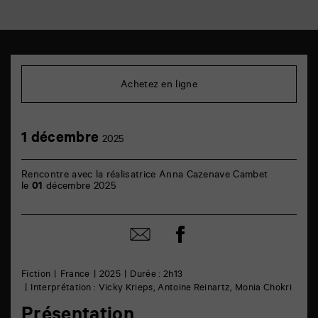
TAP
Cinéma
6
Achetez en ligne
rue
de
la
Marne
1
1 décembre
86000
2025
décembre
Poitiers
Rencontre avec la réalisatrice Anna Cazenave Cambet
le
01
décembre 2025
Partager
Partager
sur
par
facebook
email
Fiction
France
2025
Durée : 2h13
Interprétation : Vicky Krieps, Antoine Reinartz, Monia Chokri
Présentation