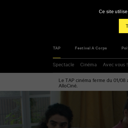
Panneau de gestion des cookies
Ce site utili
T
TAP
Festival À Corps
Poi
Spectacle
Cinéma
Avec vous !
Le TAP cinéma ferme du 01/08 au
AlloCiné.
Accueil
»
Cinéma
Renseigner
»
vos
Lire
mots
Lolita
clés
à
Téhéran