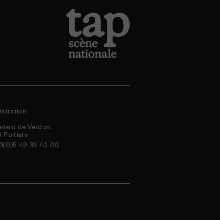
stration
evard de Verdun
0
Poitiers
3(0)5 49 39 40 00