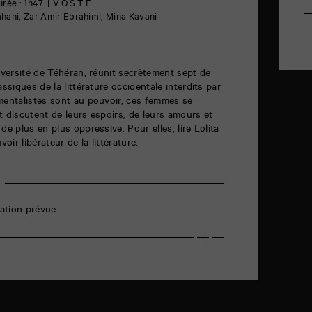
urée : 1h47
V.O.S.T.F.
rahani, Zar Amir Ebrahimi, Mina Kavani
niversité de Téhéran, réunit secrètement sept de
assiques de la littérature occidentale interdits par
mentalistes sont au pouvoir, ces femmes se
 et discutent de leurs espoirs, de leurs amours et
de plus en plus oppressive. Pour elles, lire Lolita
voir libérateur de la littérature.
ation prévue.