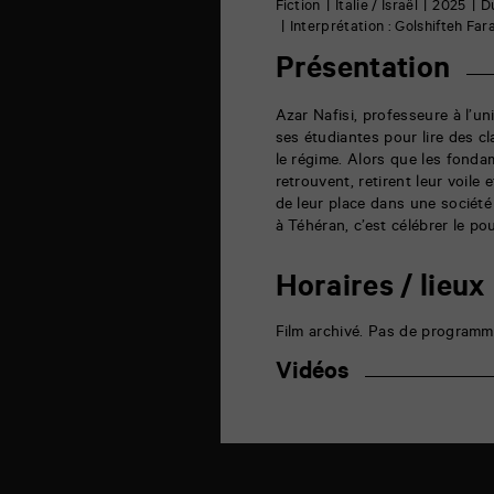
6
Fiction
Italie / Israël
2025
D
rue
Interprétation : Golshifteh Fa
de
la
Présentation
Marne
86000
Poitiers
Azar Nafisi, professeure à l’u
ses étudiantes pour lire des cl
le régime. Alors que les fonda
retrouvent, retirent leur voile
de leur place dans une société 
à Téhéran, c’est célébrer le pou
Horaires / lieux
Film archivé. Pas de programm
Vidéos