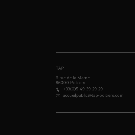
TAP
6 rue de la Marne
86000
Poitiers
+33(0)5 49 39 29 29
accueilpublic@tap-poitiers.com