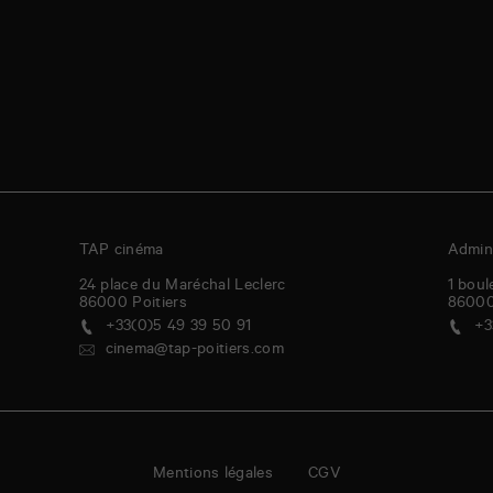
TAP cinéma
Admini
24 place du Maréchal Leclerc
1 boul
86000
Poitiers
8600
+33(0)5 49 39 50 91
+3
cinema@tap-poitiers.com
Mentions légales
CGV