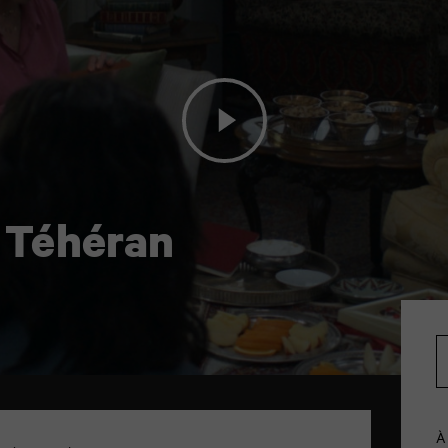
à Téhéran
À