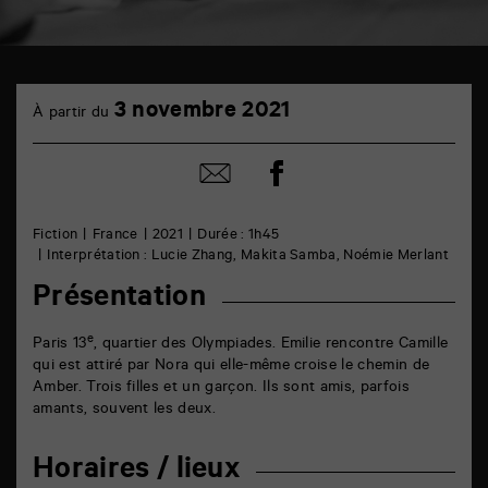
TAP
3
cinéma
3 novembre 2021
À partir du
novembre
6
rue
de
Partager
Partager
la
sur
par
Marne
facebook
email
86000
Poitiers
Fiction
France
2021
Durée : 1h45
Interprétation : Lucie Zhang, Makita Samba, Noémie Merlant
Présentation
e
Paris 13
, quartier des Olympiades. Emilie rencontre Camille
qui est attiré par Nora qui elle-même croise le chemin de
Amber. Trois filles et un garçon. Ils sont amis, parfois
amants, souvent les deux.
Horaires / lieux