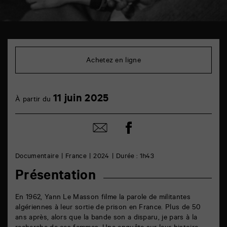
TAP
Cinéma
6
Achetez en ligne
rue
de
la
Marne
11
11 juin 2025
86000
À partir du
juin
Poitiers
Partager
Partager
sur
par
facebook
email
Documentaire
France
2024
Durée : 1h43
Présentation
En 1962, Yann Le Masson filme la parole de militantes
algériennes à leur sortie de prison en France. Plus de 50
ans après, alors que la bande son a disparu, je pars à la