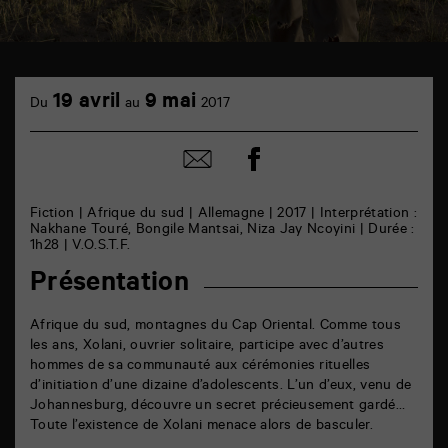
TAP
cinéma
19 avril
9 mai
Du
au
2017
6
rue
de
Partager
Partager
la
sur
par
Marne
facebook
email
86000
Poitiers
Fiction | Afrique du sud | Allemagne | 2017 | Interprétation :
Nakhane Touré, Bongile Mantsai, Niza Jay Ncoyini | Durée :
1h28 | V.O.S.T.F.
Présentation
Afrique du sud, montagnes du Cap Oriental. Comme tous
les ans, Xolani, ouvrier solitaire, participe avec d’autres
hommes de sa communauté aux cérémonies rituelles
d’initiation d’une dizaine d’adolescents. L’un d’eux, venu de
Johannesburg, découvre un secret précieusement gardé…
Toute l’existence de Xolani menace alors de basculer.