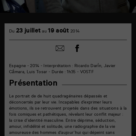
TAP
cinéma
23 juillet
19 août
Du
au
2014
6
rue
de
Partager
Partager
la
sur
par
Marne
facebook
email
86000
Poitiers
Espagne - 2014 - Interprétation : Ricardo Darín, Javier
Cámara, Luis Tosar - Durée : 1h35 - VOSTF
Présentation
Le portrait de de huit quadragénaires dépassés et
déconcertés par leur vie. Incapables d’exprimer leurs
émotions, ils se retrouvent projetés dans des situations à la
fois comiques et pathétiques, révelant leur conflit majeur :
la crise d’identité masculine. Entre déprime, séduction,
amour, infidélité et solitude, une radiographie de la vie
amoureuse des hommes d’aujour’hui qui dépeint sans