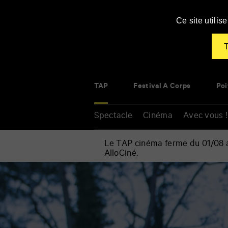
Panneau de gestion des cookies
Ce site utili
T
TAP
Festival À Corps
Poi
Spectacle
Cinéma
Avec vous !
Le TAP cinéma ferme du 01/08 au
AlloCiné.
Accueil
»
Cinéma
Renseigner
»
vos
Les
mots
Hannas
clés