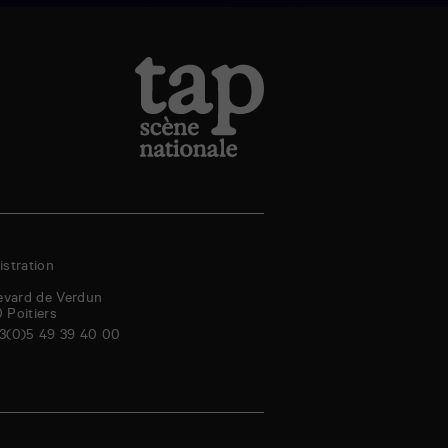
stration
evard de Verdun
0
Poitiers
3(0)5 49 39 40 00