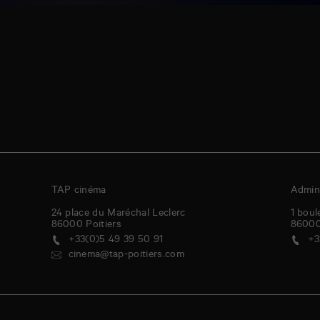
TAP cinéma
Admini
24 place du Maréchal Leclerc
1 boul
86000
Poitiers
8600
+33(0)5 49 39 50 91
+3
cinema@tap-poitiers.com