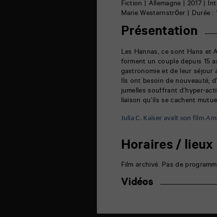
6
Fiction | Allemagne | 2017 | In
rue
Marie Westernströer | Durée : 1
de
la
Présentation
Marne
86000
Poitiers
Les Hannas, ce sont Hans et A
forment un couple depuis 15 an
gastronomie et de leur séjour 
Ils ont besoin de nouveauté, d
jumelles souffrant d’hyper-ac
liaison qu’ils se cachent mutu
Julia C. Kaiser avait son film
Am
Horaires / lieux
Film archivé. Pas de programm
Vidéos