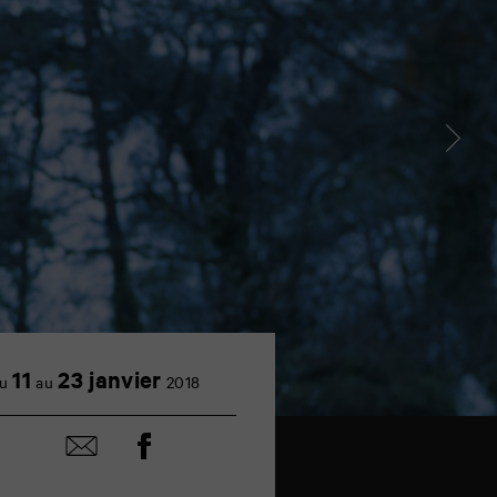
11
23 janvier
u
au
2018
Partager
Partager
sur
par
facebook
email