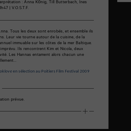
terprétation : Anna König, Till Butterbach, Ines
h47 | V.O.S.T.F.
nna. Tous les deux sont enrobés, et ensemble ils
s. Leur vie tourne autour de la cuisine, de la
annuel immuable sur les côtes de la mer Baltique.
’imprévu. Ils rencontrent Kim et Nicola, deux
tivité. Les Hannas entament alors chacun une
ellement…
oklove
en sélection au Poitiers Film Festival 2009
ation prévue.