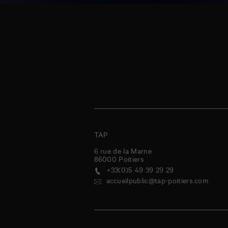
TAP
6 rue de la Marne
86000
Poitiers
+33(0)5 49 39 29 29
accueilpublic@tap-poitiers.com