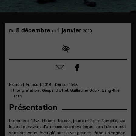
TAP
cinéma
5 décembre
1 janvier
Du
au
2019
6
rue
de
la
Marne
86000
Poitiers
Partager
Partager
sur
par
facebook
email
Fiction
France
2018
Durée : 1h43
Interprétation : Gaspard Ulliel, Guillaume Gouix, Lang-Khê
Tran
Présentation
Indochine, 1945. Robert Tassen, jeune militaire français, est
le seul survivant d’un massacre dans lequel son frère a péri
sous ses yeux. Aveuglé par sa vengeance, Robert s’engage