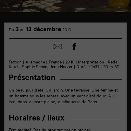
TAP
cinéma
3
13 décembre
Du
au
2016
6
rue
de
Partager
Partager
la
sur
par
Marne
facebook
email
86000
Poitiers
Fiction | Allemagne | France | 2016 | Interprétation : Reda
Kateb, Sophie Semin, Jens Harzer | Durée : 1h37 | 2D et 3D
Présentation
Un beau jour d’été. Un jardin. Une terrasse. Une femme et
un homme sous les arbres, avec un vent d’été doux. Au
loin, dans la vaste plaine, la silhouette de Paris…
Horaires / lieux
Film archivé. Pas de programmation prévue.