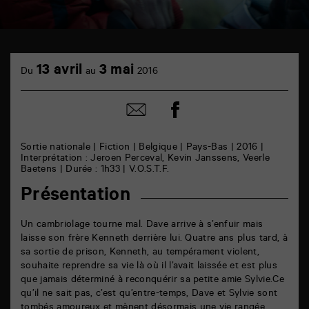
TAP
cinéma
13 avril
3 mai
Du
au
2016
6
rue
de
Partager
Partager
la
sur
par
Marne
facebook
email
86000
Poitiers
Sortie nationale | Fiction | Belgique | Pays-Bas | 2016 |
Interprétation : Jeroen Perceval, Kevin Janssens, Veerle
Baetens | Durée : 1h33 | V.O.S.T.F.
Présentation
Un cambriolage tourne mal. Dave arrive à s’enfuir mais
laisse son frère Kenneth derrière lui. Quatre ans plus tard, à
sa sortie de prison, Kenneth, au tempérament violent,
souhaite reprendre sa vie là où il l’avait laissée et est plus
que jamais déterminé à reconquérir sa petite amie Sylvie.Ce
qu’il ne sait pas, c’est qu’entre-temps, Dave et Sylvie sont
tombés amoureux et mènent désormais une vie rangée