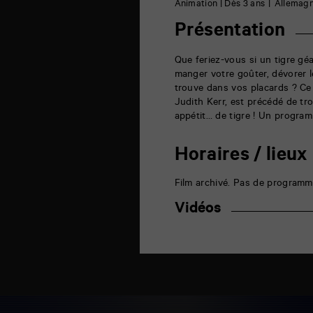
6
Animation | Dès 3 ans
Allemagn
rue
de
Présentation
la
Marne
86000
Que feriez-vous si un tigre gé
Poitiers
manger votre goûter, dévorer le
trouve dans vos placards ? Ce
Judith Kerr, est précédé de tr
appétit… de tigre ! Un progra
Horaires / lieux
Film archivé. Pas de programm
Vidéos