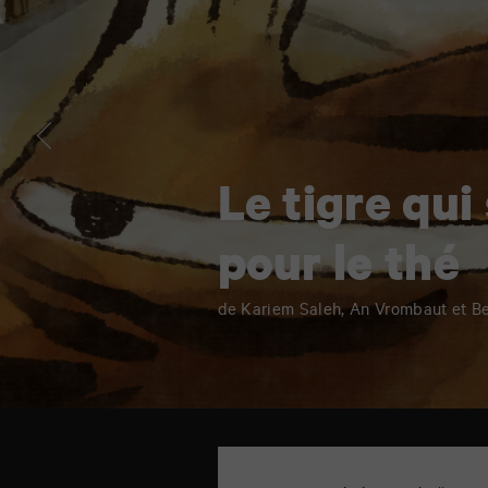
pour
le
thé
Le tigre qui 
pour le thé
de Kariem Saleh, An Vrombaut et B
TAP
Cinéma