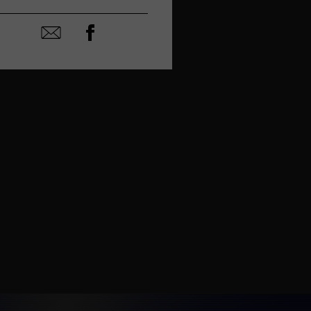
Partager
Partager
sur
par
facebook
email