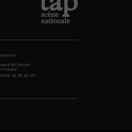
stration
evard de Verdun
0
Poitiers
3(0)5 49 39 40 00