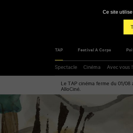
Panneau de gestion des cookies
Ce site utili
T
TAP
Festival À Corps
Poi
Spectacle
Cinéma
Avec vous !
Le TAP cinéma ferme du 01/08 au
AlloCiné.
Accueil
»
Cinéma
Renseigner
»
vos
Le
mots
tigre
clés
qui
s’invita