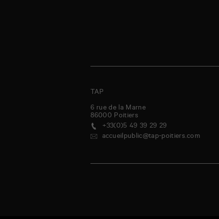
TAP
6 rue de la Marne
86000
Poitiers
+33(0)5 49 39 29 29
accueilpublic@tap-poitiers.com