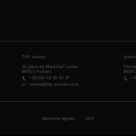
TAP cinéma
Admini
24 place du Maréchal Leclerc
1 boul
86000
Poitiers
8600
+33(0)5 49 39 50 91
+3
cinema@tap-poitiers.com
Mentions légales
CGV