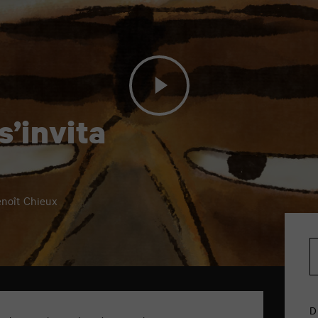
s’invita
enoît Chieux
D