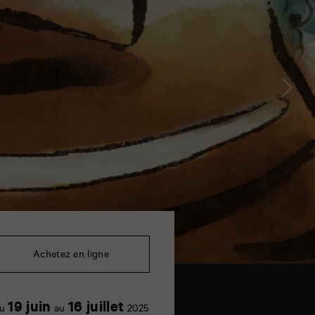
Achetez en ligne
19 juin
16 juillet
u
au
2025