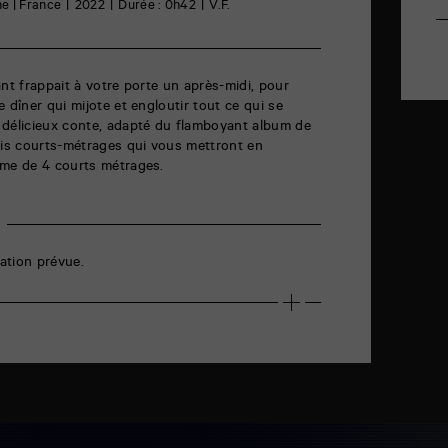
e | France
2022
Durée : 0h42
V.F.
ant frappait à votre porte un après-midi, pour
 dîner qui mijote et engloutir tout ce qui se
 délicieux conte, adapté du flamboyant album de
ois courts-métrages qui vous mettront en
mme de 4 courts métrages.
ation prévue.