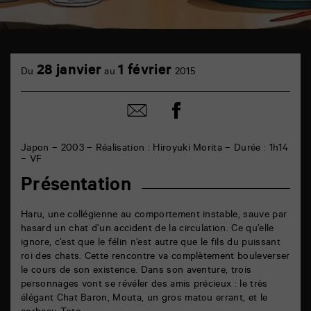
TAP
cinéma
28 janvier
1 février
Du
au
2015
6
rue
de
Partager
Partager
la
sur
par
Marne
facebook
email
86000
Poitiers
Japon – 2003 – Réalisation : Hiroyuki Morita – Durée : 1h14
– VF
Présentation
Haru, une collégienne au comportement instable, sauve par
hasard un chat d’un accident de la circulation. Ce qu’elle
ignore, c’est que le félin n’est autre que le fils du puissant
roi des chats. Cette rencontre va complètement bouleverser
le cours de son existence. Dans son aventure, trois
personnages vont se révéler des amis précieux : le très
élégant Chat Baron, Mouta, un gros matou errant, et le