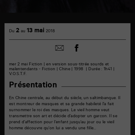
TAP
cinéma
2
13 mai
Du
au
2018
6
rue
de
Partager
Partager
la
sur
par
Marne
facebook
email
86000
Poitiers
mer 2 mai Fiction | en version sous-titrée sourds et
malentendants - Fiction | Chine | 1998 | Durée : 1h41 |
V.O.S.T.F.
Présentation
En Chine centrale, au début du siècle, un saltimbanque. Il
est montreur de masques et sa grande habileté l’a fait
surnommer le roi des masques. Le vieil homme veut
transmettre son art et décide d’adopter un garcon. Il se
prend d’affection pour l’enfant jusqu’au jour ou le vieil
homme découvre qu’on lui a vendu une fille…