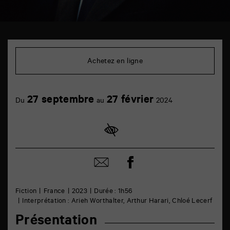
TAP
cinéma
6
Achetez en ligne
rue
de
la
Marne
27 septembre
27 février
86000
Du
au
2024
Poitiers
Partager
Partager
sur
par
facebook
email
Fiction
France
2023
Durée : 1h56
Interprétation : Arieh Worthalter, Arthur Harari, Chloé Lecerf
Présentation