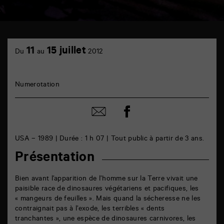
TAP
Cinéma
11
15 juillet
Du
au
2012
6
rue
de
la
Numerotation
Marne
86000
Poitiers
Partager
Partager
sur
par
facebook
email
USA – 1989 | Durée : 1 h 07 | Tout public à partir de 3 ans.
Présentation
Bien avant l’apparition de l’homme sur la Terre vivait une
paisible race de dinosaures végétariens et pacifiques, les
« mangeurs de feuilles ». Mais quand la sécheresse ne les
contraignait pas à l’exode, les terribles « dents
tranchantes », une espèce de dinosaures carnivores, les