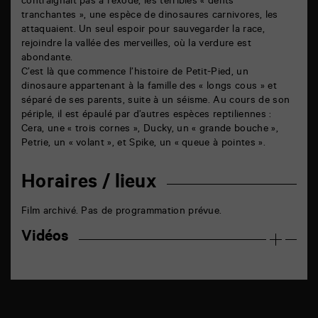
contraignait pas à l’exode, les terribles « dents
tranchantes », une espèce de dinosaures carnivores, les
attaquaient. Un seul espoir pour sauvegarder la race,
rejoindre la vallée des merveilles, où la verdure est
abondante.
C’est là que commence l’histoire de Petit-Pied, un
dinosaure appartenant à la famille des « longs cous » et
séparé de ses parents, suite à un séisme. Au cours de son
périple, il est épaulé par d’autres espèces reptiliennes :
Cera, une « trois cornes », Ducky, un « grande bouche »,
Petrie, un « volant », et Spike, un « queue à pointes ».
Horaires / lieux
Film archivé. Pas de programmation prévue.
Vidéos