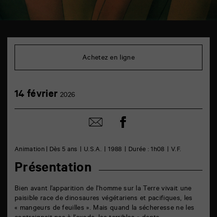
TAP
Cinéma
6
Achetez en ligne
rue
de
la
Marne
14
14 février
86000
2026
février
Poitiers
Partager
Partager
sur
par
facebook
email
Animation | Dès 5 ans
U.S.A.
1988
Durée : 1h08
V.F.
Présentation
Bien avant l’apparition de l’homme sur la Terre vivait une
paisible race de dinosaures végétariens et pacifiques, les
« mangeurs de feuilles ». Mais quand la sécheresse ne les