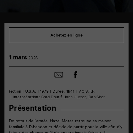
TAP
Cinéma
6
Achetez en ligne
rue
de
la
Marne
1
1 mars
86000
2026
mars
Poitiers
Partager
Partager
sur
par
facebook
email
Fiction
U.S.A.
1979
Durée : 1h41
V.O.S.T.F.
Interprétation : Brad Dourif, John Huston, Dan Shor
Présentation
De retour de l’armée, Hazel Motes retrouve sa maison
familiale à l’abandon et décide de partir pour la ville afin d’y