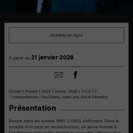
TAP
Cinéma
6
Achetez en ligne
rue
de
la
Marne
21
21 janvier 2026
86000
À partir du
janvier
Poitiers
Partager
Partager
sur
par
facebook
email
Fiction
France
2026
Durée : 2h25
V.O.S.T.F.
Interprétation : Paul Dano, Jude Law, Alicia Vikander
Présentation
Russie, dans les années 1990. L’URSS s’effondre. Dans le
tumulte d’un pays en reconstruction, un jeune homme à