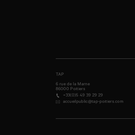
TAP
6 rue de la Marne
86000
Poitiers
+33(0)5 49 39 29 29
accueilpublic@tap-poitiers.com