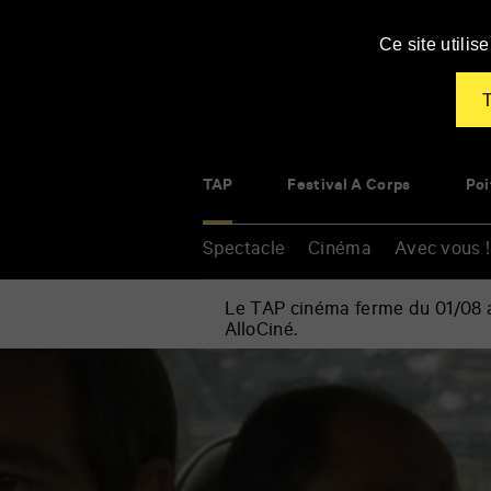
Panneau de gestion des cookies
Ce site utili
T
TAP
Festival À Corps
Poi
Spectacle
Cinéma
Avec vous !
Le TAP cinéma ferme du 01/08 au
AlloCiné.
Accueil
»
Cinéma
Renseigner
»
vos
Le
mots
Goût
clés
des
autres