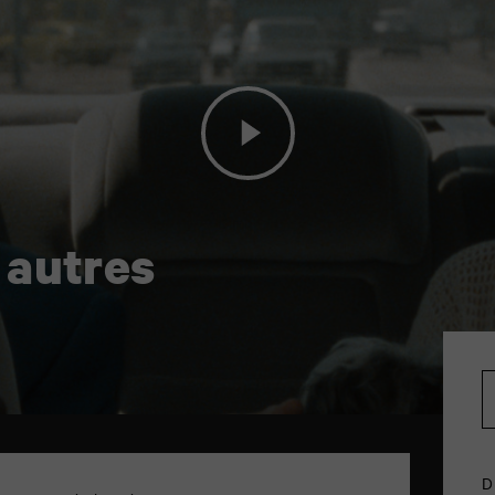
 autres
D