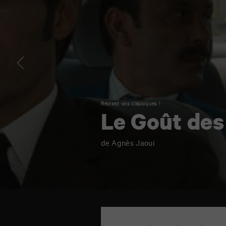
Révisez vos classiques !
Le Goût des
de Agnès Jaoui
TAP
Cinéma