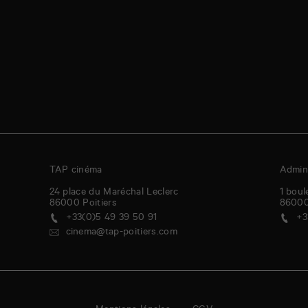
TAP cinéma
Admini
24 place du Maréchal Leclerc
1 boul
86000
Poitiers
8600
+33(0)5 49 39 50 91
+3
cinema@tap-poitiers.com