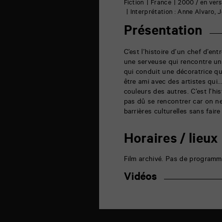
6
Fiction
France
2000 / en vers
rue
Interprétation : Anne Alvaro, 
de
la
Présentation
Marne
86000
Poitiers
C’est l’histoire d’un chef d’en
une serveuse qui rencontre un 
qui conduit une décoratrice qu
être ami avec des artistes qui…
couleurs des autres. C’est l’hi
pas dû se rencontrer car on ne
barrières culturelles sans faire 
Horaires / lieux
Film archivé. Pas de programm
Vidéos