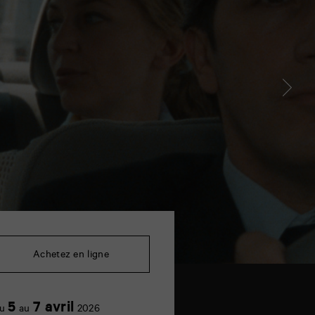
Achetez en ligne
5
7 avril
u
au
2026