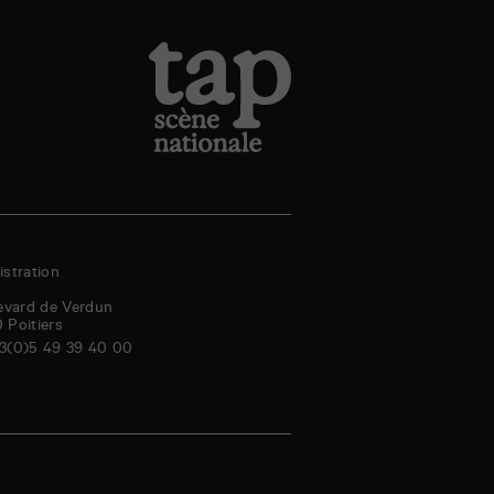
stration
evard de Verdun
0
Poitiers
3(0)5 49 39 40 00