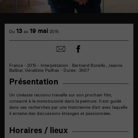
TAP
cinéma
13
19 mai
Du
au
2015
6
rue
de
Partager
Partager
la
sur
par
Marne
facebook
email
86000
Poitiers
France - 2015 - Interprétation : Bertrand Bonello, Jeanne
Balibar, Géraldine Pailhas - Durée : 2h07
Présentation
Un cinéaste reconnu travaille sur son prochain film,
consacré à la monstruosité dans la peinture. Il est guidé
dans ses recherches par une historienne d’art avec laquelle
il entame des discussions étranges et passionnées.
Horaires / lieux