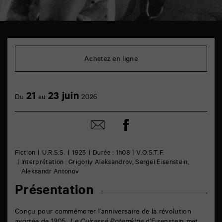
TAP
Cinéma
6
Achetez en ligne
rue
de
la
Marne
21
23 juin
86000
Du
au
2026
Poitiers
Partager
Partager
sur
par
facebook
email
Fiction
U.R.S.S.
1925
Durée : 1h08
V.O.S.T.F.
Interprétation : Grigoriy Aleksandrov, Sergei Eisenstein,
Aleksandr Antonov
Présentation
Conçu pour commémorer l’anniversaire de la révolution