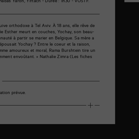
: Hadas Yaron, Yiftach - Durée : 1h30 - VOSTF.
juive orthodoxe à Tel Aviv. À 18 ans, elle rêve de
ée Esther meurt en couches, Yochay, son beau-
nauté à partir se marier en Belgique. Sa mère a
 épousait Yochay ? Entre le coeur et la raison,
lemme amoureux et moral, Rama Burshtein tire un
amment envoûtant. » Nathalie Zimra (Les fiches
ation prévue.