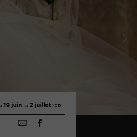
19 juin
2 juillet
u
au
2013
Partager
Partager
sur
par
facebook
email