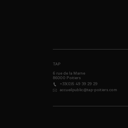
TAP
6 rue de la Marne
86000
Poitiers
+33(0)5 49 39 29 29
accueilpublic@tap-poitiers.com