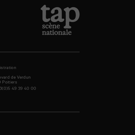
stration
evard de Verdun
0
Poitiers
3(0)5 49 39 40 00