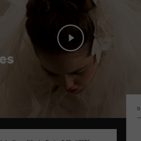
ses
D