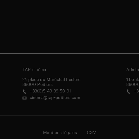
TAP cinéma
Admini
24 place du Maréchal Leclerc
1 boul
86000
Poitiers
8600
+33(0)5 49 39 50 91
+3
cinema@tap-poitiers.com
Mentions légales
CGV