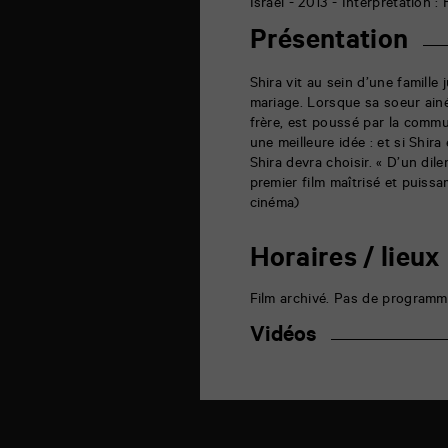
6
Israël - 2013 - Interprétation 
rue
de
Présentation
la
Marne
86000
Shira vit au sein d’une famille 
Poitiers
mariage. Lorsque sa soeur ain
frère, est poussé par la commu
une meilleure idée : et si Shira
Shira devra choisir. « D’un di
premier film maîtrisé et puiss
cinéma)
Horaires / lieux
Film archivé. Pas de programm
Vidéos