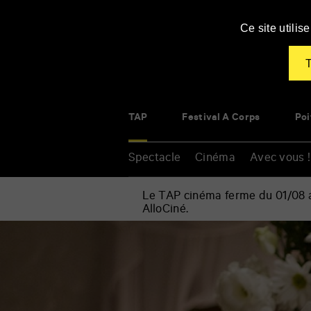
Panneau de gestion des cookies
Ce site utili
T
TAP
Festival À Corps
Poi
Spectacle
Cinéma
Avec vous !
Le TAP cinéma ferme du 01/08 au
AlloCiné.
Accueil
»
Cinéma
Renseigner
»
vos
Le
mots
coeur
clés
a
ses