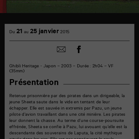
TAP
cinéma
21
25 janvier
Du
au
2015
6
rue
de
Partager
Partager
la
sur
par
Marne
facebook
email
86000
Poitiers
Ghibli Heritage - Japon – 2003 – Durée : 2h04 – VF
(35mm)
Présentation
Retenue prisonnière par des pirates dans un dirigeable, la
jeune Sheeta saute dans le vide en tentant de leur
échapper. Elle est sauvée in extremis par Pazu, un jeune
pilote d’avion travaillant dans une cité minière. Les pirates
leur donnent la chasse. Au terme d’une course-poursuite
effrénée, Sheeta se confie à Pazu, lui avouant qu’elle est la
descendante des souverains de Laputa, la cité mythique