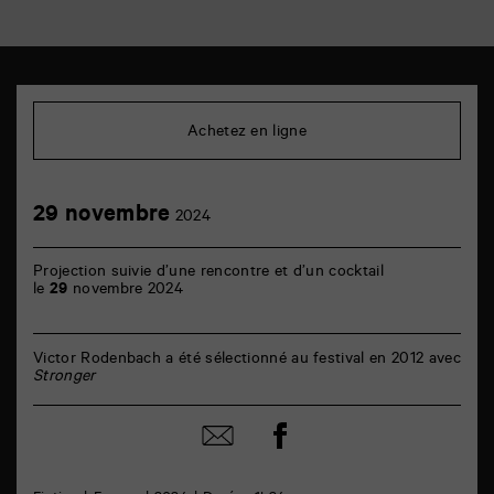
TAP
Cinéma
6
Achetez en ligne
rue
de
la
Marne
29
29 novembre
86000
2024
novembre
Poitiers
Projection suivie d’une rencontre et d’un cocktail
le
29
novembre 2024
Victor Rodenbach a été sélectionné au festival en 2012 avec
Stronger
Partager
Partager
sur
par
facebook
email