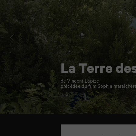
La Terre de
de Vincent Lapize
précédée du film Sophia maraîchère 
TAP
Cinéma