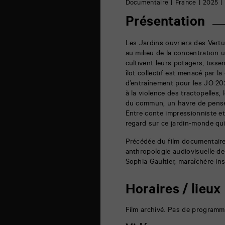
6
Documentaire
France
2025
rue
de
Présentation
la
Marne
86000
Les Jardins ouvriers des Vertu
Poitiers
au milieu de la concentration 
cultivent leurs potagers, tisse
îlot collectif est menacé par l
d’entraînement pour les JO 20
à la violence des tractopelles, 
du commun, un havre de pensée,
Entre conte impressionniste et 
regard sur ce jardin-monde qui
Précédée du film documentaire 
anthropologie audiovisuelle de l
Sophia Gaultier, maraîchère ins
Horaires / lieux
Film archivé. Pas de programm