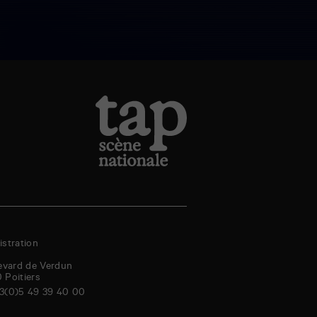
stration
evard de Verdun
0
Poitiers
3(0)5 49 39 40 00