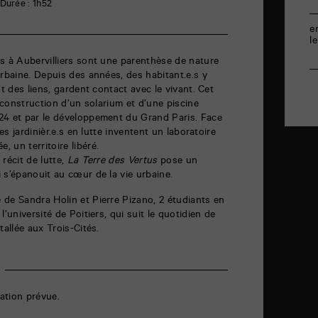
Durée : 1h52
e
l
s à Aubervilliers sont une parenthèse de nature
urbaine. Depuis des années, des habitant.e.s y
nt des liens, gardent contact avec le vivant. Cet
a construction d’un solarium et d’une piscine
24 et par le développement du Grand Paris. Face
les jardinièr.e.s en lutte inventent un laboratoire
 un territoire libéré.
récit de lutte,
La Terre des Vertus
pose un
 s’épanouit au cœur de la vie urbaine.
de Sandra Holin et Pierre Pizano, 2 étudiants en
’université de Poitiers, qui suit le quotidien de
tallée aux Trois-Cités.
ation prévue.