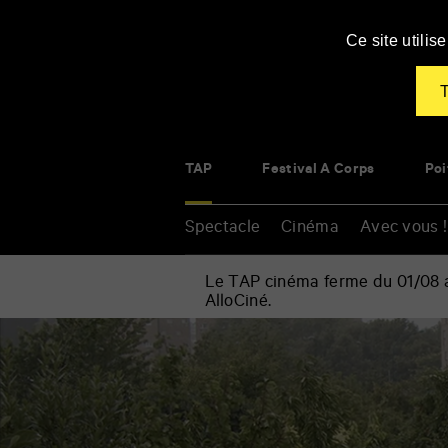
Panneau de gestion des cookies
Ce site utili
T
TAP
Festival À Corps
Poi
Spectacle
Cinéma
Avec vous !
Le TAP cinéma ferme du 01/08 au
AlloCiné.
Accueil
»
Cinéma
Renseigner
»
vos
La
mots
Terre
clés
des
Vertus