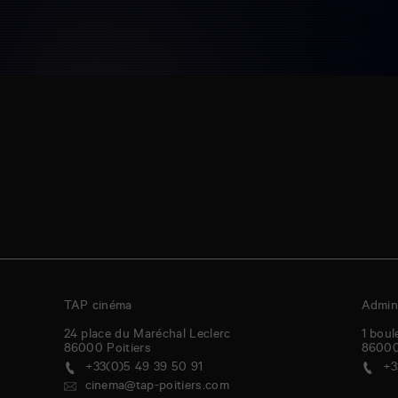
TAP cinéma
Admini
24 place du Maréchal Leclerc
1 boul
86000
Poitiers
8600
+33(0)5 49 39 50 91
+3
cinema@tap-poitiers.com