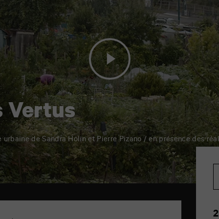
s Vertus
urbaine de Sandra Holin et Pierre Pizano / en présence des réal
2