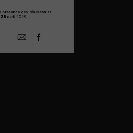
avril
n présence des réalisateurs
e
25
avril 2026
Partager
Partager
sur
par
facebook
email