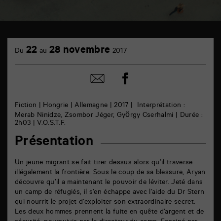
TAP
cinéma
22
28 novembre
Du
au
2017
6
rue
de
Partager
Partager
la
sur
par
Marne
facebook
email
86000
Poitiers
Fiction | Hongrie | Allemagne | 2017 | Interprétation :
Merab Ninidze, Zsombor Jéger, György Cserhalmi | Durée :
2h03 | V.O.S.T.F.
Présentation
Un jeune migrant se fait tirer dessus alors qu’il traverse
illégalement la frontière. Sous le coup de sa blessure, Aryan
découvre qu’il a maintenant le pouvoir de léviter. Jeté dans
un camp de réfugiés, il s’en échappe avec l’aide du Dr Stern
qui nourrit le projet d’exploiter son extraordinaire secret.
Les deux hommes prennent la fuite en quête d’argent et de