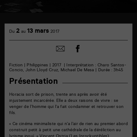
TAP
cinéma
2
13 mars
Du
au
2017
6
rue
de
Partager
Partager
la
sur
par
Marne
facebook
email
86000
Poitiers
Fiction | Philippines | 2017 | Interprétation : Charo Santos-
Concio, John Lloyd Cruz, Michael De Mesa | Durée : 3h45
Présentation
Horacia sort de prison, trente ans après avoir été
injustement incarcérée. Elle a deux raisons de vivre : se
venger de l’homme qui l’a fait condamner et retrouver son
fils.
« Ce cinéma minimaliste qui n’a l’air de rien au premier abord
construit petit à petit une cathédrale de la déréliction au
lyrisme inouï. » Vincent Ostria (Les Inrockuptibles)