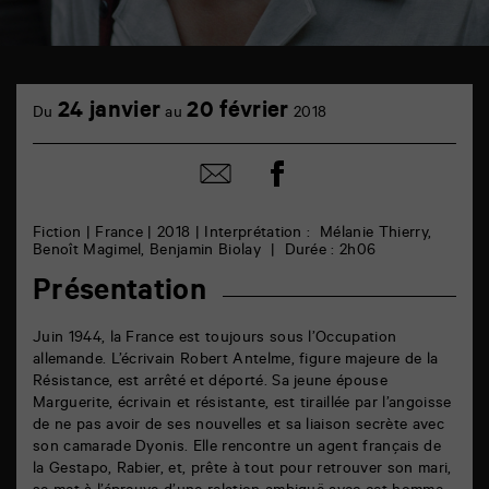
TAP
cinéma
24 janvier
20 février
Du
au
2018
6
rue
de
Partager
Partager
la
sur
par
Marne
facebook
email
86000
Poitiers
Fiction | France | 2018 | Interprétation : Mélanie Thierry,
Benoît Magimel, Benjamin Biolay | Durée : 2h06
Présentation
Juin 1944, la France est toujours sous l’Occupation
allemande. L’écrivain Robert Antelme, figure majeure de la
Résistance, est arrêté et déporté. Sa jeune épouse
Marguerite, écrivain et résistante, est tiraillée par l’angoisse
de ne pas avoir de ses nouvelles et sa liaison secrète avec
son camarade Dyonis. Elle rencontre un agent français de
la Gestapo, Rabier, et, prête à tout pour retrouver son mari,