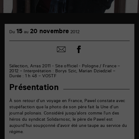
TAP
Cinéma
15
20 novembre
Du
au
2012
6
rue
de
Partager
Partager
la
sur
par
Marne
facebook
email
86000
Poitiers
Sélection, Arras 2011 - Site officiel - Pologne / France –
2012 – Interprétation : Borys Szic, Marian Dziedziel –
Durée : 1 h 48 – VOSTF
Présentation
À son retour d’un voyage en France, Pawel constate avec
stupéfaction que la photo de son père fait la Une d’un
journal polonais. Considéré jusqu’alors comme l’un des
héros du syndicat Solidarnosc, le père de Pawel est
aujourd’hui soupçonné d’avoir été une taupe au service du
régime.