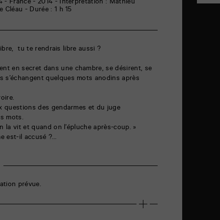
 - France - 2014 - Interprétation : Mathieu
 Cléau - Durée : 1 h 15
libre, tu te rendrais libre aussi ?
nt en secret dans une chambre, se désirent, se
is s’échangent quelques mots anodins après
oire.
aux questions des gendarmes et du juge
es mots.
n la vit et quand on l’épluche après-coup. »
me est-il accusé ?…
ation prévue.