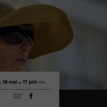
16 mai
17 juin
u
au
2014
Partager
Partager
sur
par
facebook
email