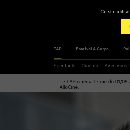
Panneau de gestion des cookies
Ce site utili
T
TAP
Festival À Corps
Poi
Spectacle
Cinéma
Avec vous !
Le TAP cinéma ferme du 01/08 au
AlloCiné.
Accueil
»
Cinéma
Renseigner
»
vos
La
mots
chambre
clés
bleue