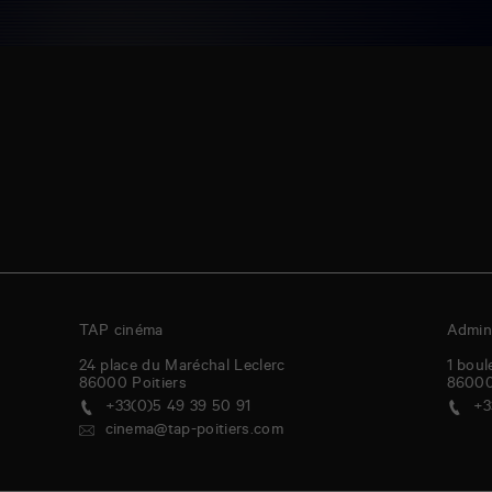
TAP cinéma
Admini
24 place du Maréchal Leclerc
1 boul
86000
Poitiers
8600
+33(0)5 49 39 50 91
+3
cinema@tap-poitiers.com