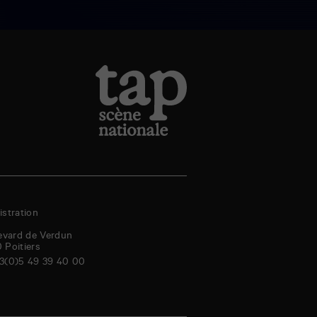
stration
evard de Verdun
0
Poitiers
3(0)5 49 39 40 00