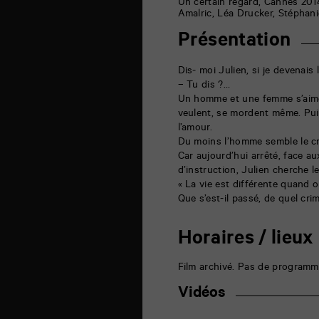
6
Un certain regard, Cannes 2014
rue
Amalric, Léa Drucker, Stéphanie
de
la
Présentation
Marne
86000
Poitiers
Dis- moi Julien, si je devenais 
– Tu dis ?…
Un homme et une femme s’aime
veulent, se mordent même. Pu
l’amour.
Du moins l’homme semble le cr
Car aujourd’hui arrêté, face 
d’instruction, Julien cherche l
« La vie est différente quand o
Que s’est-il passé, de quel cri
Horaires / lieux
Film archivé. Pas de programm
Vidéos