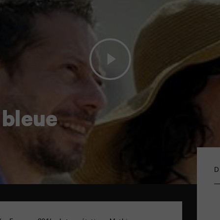
 bleue
D