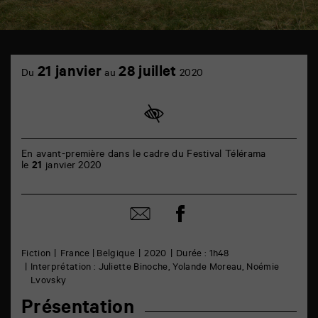
TAP
cinéma
21 janvier
28 juillet
Du
au
2020
6
rue
de
la
Marne
86000
Poitiers
En avant-première dans le cadre du Festival Télérama
le
21
janvier 2020
Partager
Partager
sur
par
facebook
email
Fiction
France | Belgique
2020
Durée : 1h48
Interprétation : Juliette Binoche, Yolande Moreau, Noémie
Lvovsky
Présentation