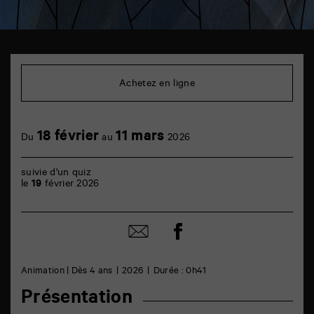
TAP
Cinéma
6
Achetez en ligne
rue
de
la
Marne
18 février
11 mars
86000
Du
au
2026
Poitiers
suivie d'un quiz
le
19
février 2026
Partager
Partager
sur
par
facebook
email
Animation | Dès 4 ans
2026
Durée : 0h41
Présentation