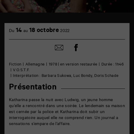
TAP
cinéma
14
18 octobre
Du
au
2022
6
rue
de
Partager
Partager
la
sur
par
Marne
facebook
email
86000
Poitiers
Fiction
Allemagne
1978 | en version restaurée
Durée : 1h46
V.O.S.T.F.
Interprétation : Barbara Sukowa, Luc Bondy, Doris Schade
Présentation
Katharina passe la nuit avec Ludwig, un jeune homme
qu’elle a rencontré dans une soirée. Le lendemain sa maison
est cernée par la police et Katharina doit subir un
interrogatoire auquel elle ne comprend rien. Un journal a
sensations s’empare de l’affaire.