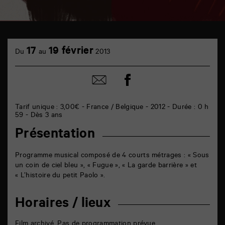
TAP
cinéma
17
19 février
Du
au
2013
6
rue
de
Partager
Partager
la
sur
par
Marne
facebook
email
86000
Poitiers
Tarif unique : 3,00€ - France / Belgique - 2012 - Durée : 0 h
59 - Dès 3 ans
Présentation
Programme musical composé de 4 courts métrages : « Sous
un coin de ciel bleu », « Fugue », « La garde barrière » et
« L’histoire du petit Paolo ».
Horaires / lieux
Film archivé. Pas de programmation prévue.