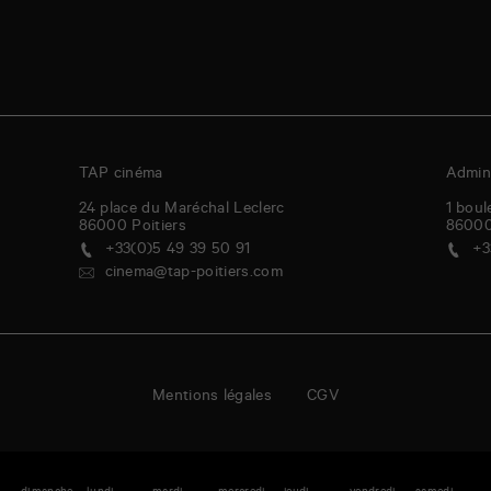
TAP cinéma
Admini
24 place du Maréchal Leclerc
1 boul
86000
Poitiers
8600
+33(0)5 49 39 50 91
+3
cinema@tap-poitiers.com
Mentions légales
CGV