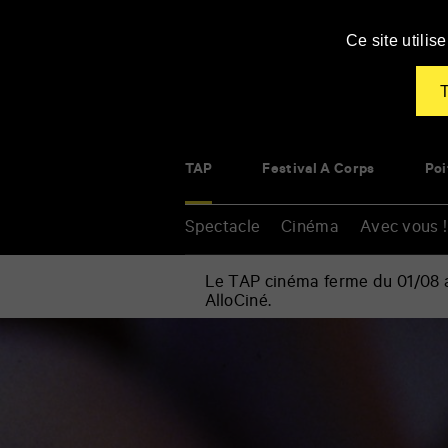
Panneau de gestion des cookies
Ce site utili
T
TAP
Festival À Corps
Poi
Spectacle
Cinéma
Avec vous !
Le TAP cinéma ferme du 01/08 au
AlloCiné.
Accueil
»
Cinéma
Renseigner
»
vos
L’Étrange
mots
Noël
clés
de
Monsieur