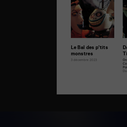
Le Bal des p’tits
D
monstres
T
3 décembre 2023
Or
Co
Po
Du