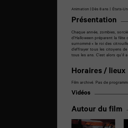
théâtre
6
Animation | Dès 8 ans
États-Un
rue
de
Présentation
la
Marne
86000
Chaque année, zombies, sorcièr
Poitiers
d’Halloween préparent la fête d
surnommé « le roi des citrouil
d’effrayer tous les citoyens de 
tous les ans. C’est alors qu’il 
Horaires / lieux
Film archivé. Pas de programm
Vidéos
Autour du film