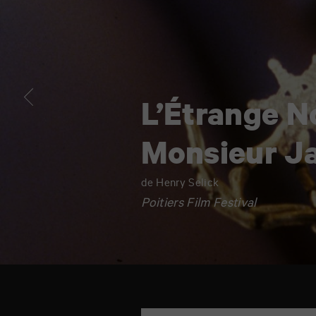
Jack
L’Étrange N
Monsieur J
de Henry Selick
Poitiers Film Festival
TAP