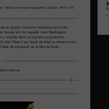
3
is
1993 | en version restaurée
Durée : 1h16
V.F.
P
es et autres créatures macabres de la ville
e l’année lors de laquelle Jack Skellington,
les », excelle dans sa manière surprenante
la ville ! Mais il est lassé de fêter la même chose
a l’idée de s’emparer de la fête de Noël…
ation prévue.