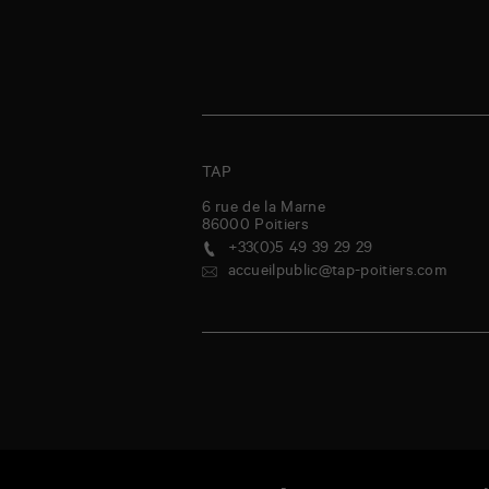
TAP
6 rue de la Marne
86000
Poitiers
+33(0)5 49 39 29 29
accueilpublic@tap-poitiers.com