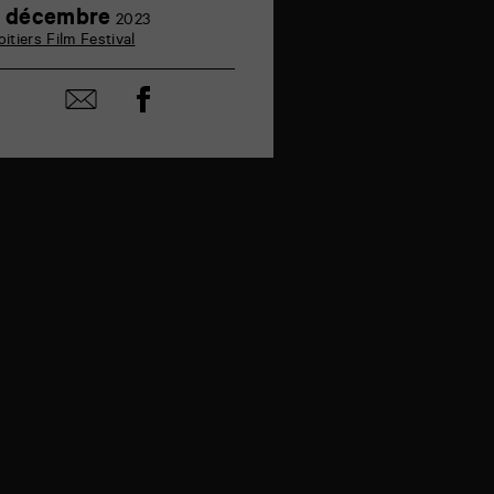
3
 décembre
2023
décembre
oitiers Film Festival
Partager
Partager
sur
par
facebook
email