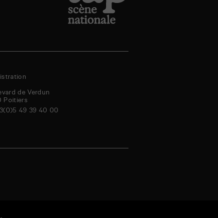
stration
evard de Verdun
0
Poitiers
3(0)5 49 39 40 00