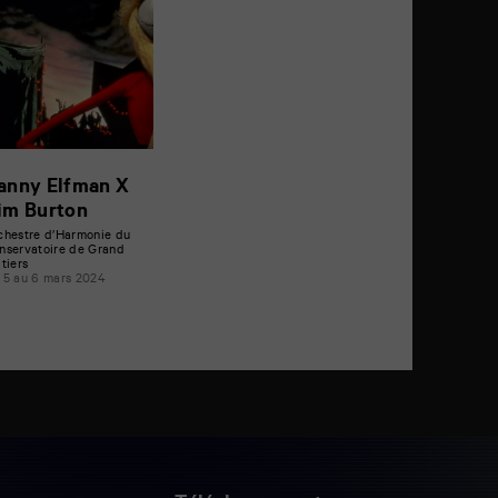
anny Elfman X
im Burton
chestre d’Harmonie du
nservatoire de Grand
itiers
 5 au 6 mars 2024