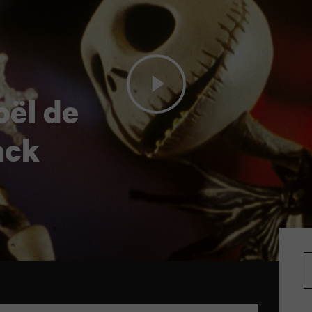
oël de
ack